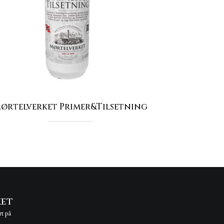
ørtelverket Primer&Tilsetning
ket
rt på