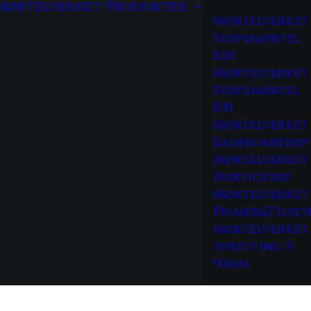
Mørtelverket
Produkter
Mørtelverket
Støpemørtel
B20
Mørtelverket
Støpemørtel
B30
Mørtelverket
Baderomsstøp
Mørtelverket
Hurtigstøp
Mørtelverket
Primer&Tilse
Mørtelverket
Avretting 5-
90mm