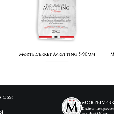
Mørtelverket Avretting 5-90mm
M
 oss:
mortelver
Kvalitetsmørtel produse
mørtelverk i Norge