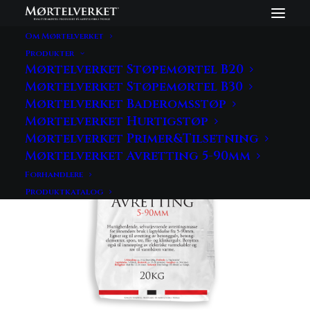
Om Mørtelverket
Produkter
Mørtelverket Støpemørtel B20
Mørtelverket Støpemørtel B30
Mørtelverket Baderomsstøp
Mørtelverket Hurtigstøp
Mørtelverket Primer&Tilsetning
Mørtelverket Avretting 5-90mm
Forhandlere
Produktkatalog