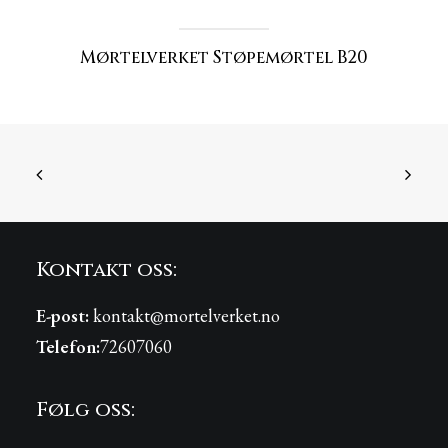
Mørtelverket Støpemørtel B20
Mø
Kontakt oss:
E-post:
kontakt@mortelverket.no
Telefon:
72607060
Følg oss: