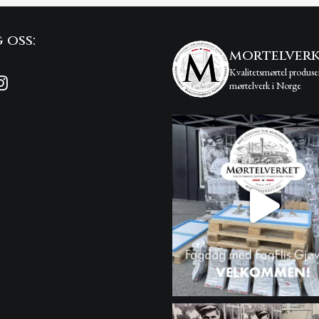
 oss:
mortelver
Kvalitetsmørtel produse
mørtelverk i Norge