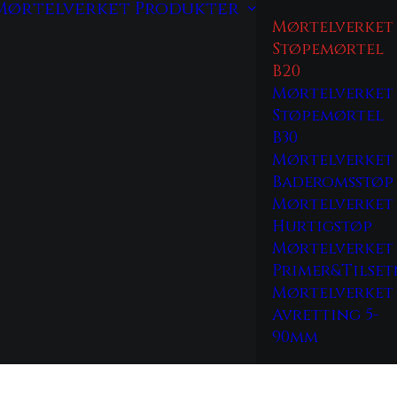
Mørtelverket
Produkter
Mørtelverket
Støpemørtel
B20
Mørtelverket
Støpemørtel
B30
Mørtelverket
Baderomsstøp
Mørtelverket
Hurtigstøp
Mørtelverket
Primer&Tilse
Mørtelverket
Avretting 5-
90mm