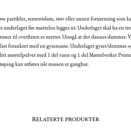
løse partikler, sementslam, støv eller annen forurensing som k
 underlaget før mørtelen legges ut. Underlaget skal ha en tre
rimes til overflaten er mettet. Unngå at det dannes dammer. Ve
fast forankret med en gysemasse. Underlaget gyses/slemmes og 
litt mørtelpulver med 1 del vann og 1 del Mørtelverket Primer
tøping kan utføres når massen er gangbar.
Relaterte produkter