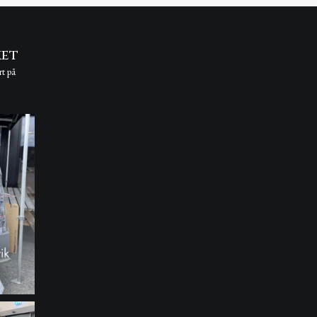
ket
rt på