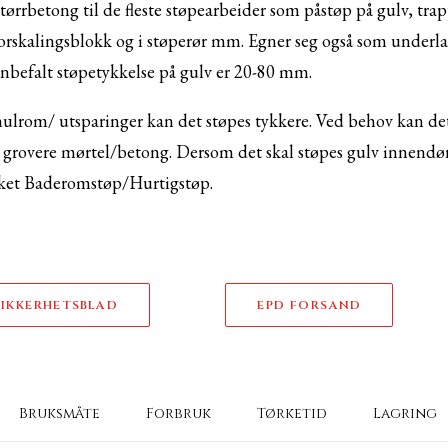
tørrbetong til de fleste støpearbeider som påstøp på gulv, t
forskalingsblokk og i støperør mm. Egner seg også som underlag
nbefalt støpetykkelse på gulv er 20-80 mm.
hulrom/ utsparinger kan det støpes tykkere. Ved behov kan det 
rovere mørtel/betong. Dersom det skal støpes gulv innendørs o
erket Baderomstøp/Hurtigstøp.
SIKKERHETSBLAD
EPD FORSAND
Bruksmåte
Forbruk
Tørketid
Lagring