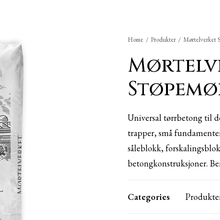
Home
Produkter
Mørtelverket 
Mørtelv
Støpemø
Universal tørrbetong til d
trapper, små fundamenter,
såleblokk, forskalingsblo
betongkonstruksjoner. Be
Categories
Produkte