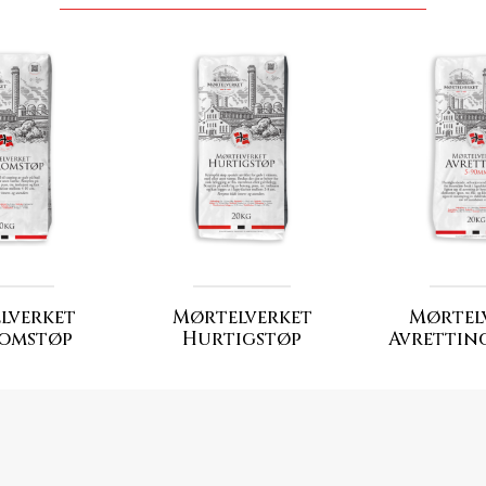
lverket
Mørtelverket
Mørtel
omstøp
Hurtigstøp
Avrettin