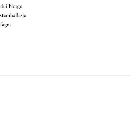
rk i Norge
stemballasje
faget